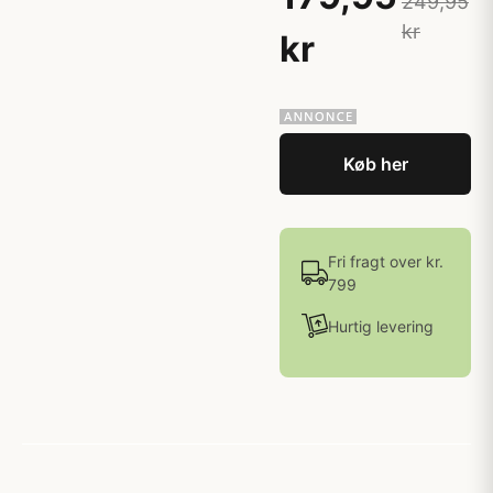
249,95
kr
kr
Køb her
Fri fragt over kr.
799
Hurtig levering