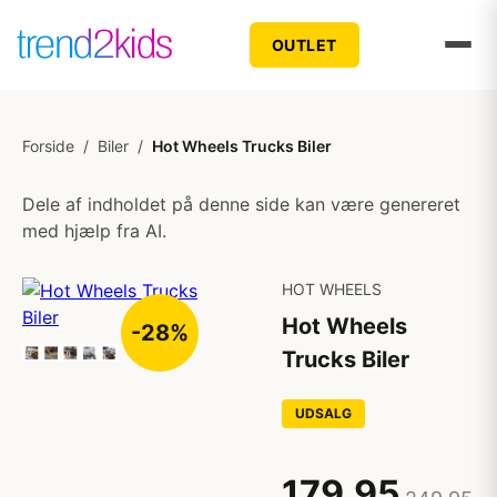
OUTLET
Forside
/
Biler
/
Hot Wheels Trucks Biler
Dele af indholdet på denne side kan være genereret
med hjælp fra AI.
HOT WHEELS
Hot Wheels
-28%
Trucks Biler
UDSALG
179,95