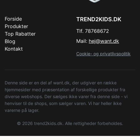
Forside
TREND2KIDS.DK
Produkter
Tlf. 78768672
Top Rabatter
Mail:
hej@want.dk
Blog
Kontakt
Cookie- og privatlivspolitik
Denne side er en del af want.dk, der udgiver en række
hjemmesider med præsentation af forskellige produkter fra
diverse webshops. Der sælges ikke varer fra denne side - vi
henviser til de shops, som sælger varen. Vi har heller ikke
varerne på lager.
© 2026 trend2kids.dk. Alle rettigheder forbeholdes.