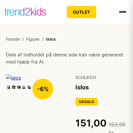
OUTLET
Forside
/
Figurer
/
Islos
Dele af indholdet på denne side kan være genereret
med hjælp fra AI.
SCHLEICH
Islos
-6%
UDSALG
151,00
159,95
kr