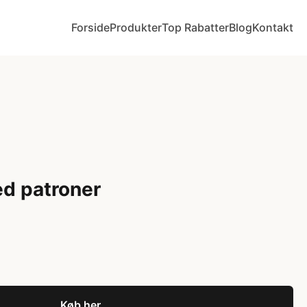
Forside
Produkter
Top Rabatter
Blog
Kontakt
d patroner
Køb her