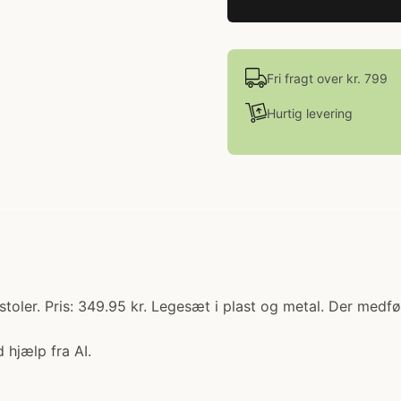
Fri fragt over kr. 799
Hurtig levering
ler. Pris: 349.95 kr. Legesæt i plast og metal. Der medfø
 hjælp fra AI.