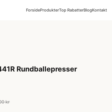
Forside
Produkter
Top Rabatter
Blog
Kontakt
441R Rundballepresser
00 kr