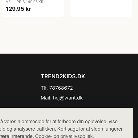
VEJL. PRIS 149,95 KR
129,95 kr
TREND2KIDS.DK
Tlf. 78768672
Mail:
hej@want.dk
Cookie- og privatlivspolitik
å vores hjemmeside for at forbedre din oplevelse, vise
ld og analysere trafikken. Kort sagt: for at siden fungerer
være irriterende.
Cookie- og privatlivspolitik.