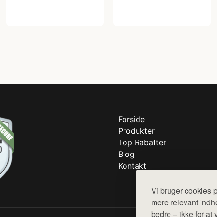
Forside
Produkter
Top Rabatter
Blog
Kontakt
Vi bruger cookies p
mere relevant indho
bedre – ikke for at 