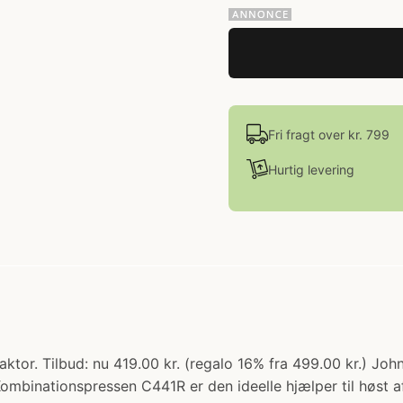
Fri fragt over kr. 799
Hurtig levering
ktor. Tilbud: nu 419.00 kr. (regalo 16% fra 499.00 kr.) Joh
Kombinationspressen C441R er den ideelle hjælper til høst