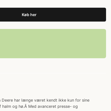
Køb her
n Deere har længe været kendt ikke kun for sine
 af halm og hø.Â Med avanceret presse- og