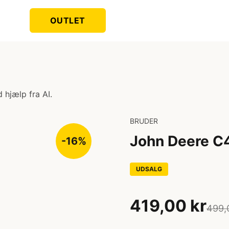
OUTLET
 hjælp fra AI.
BRUDER
John Deere C
-16%
UDSALG
419,00 kr
499,