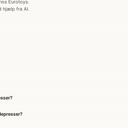
hos Eurotoys.
 hjælp fra AI.
esser?
lepresser?