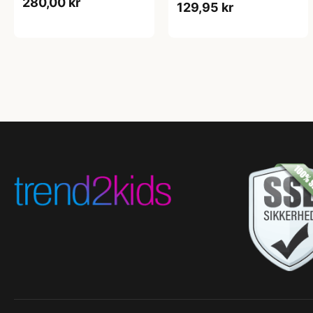
280,00 kr
129,95 kr