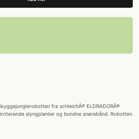
es Skyggejunglerobotten fra schleichÂ® ELDRADORÂ®
rriterende slyngplanter og bundne snørebånd. Robotten