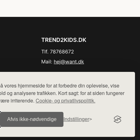
TREND2KIDS.DK
Tlf. 78768672
Mail:
hej@want.dk
Cookie- og privatlivspolitik
å vores hjemmeside for at forbedre din oplevelse, vise
ld og analysere trafikken. Kort sagt: for at siden fungerer
være irriterende.
Cookie- og privatlivspolitik.
r sælges ikke varer fra denne side - vi henviser til de shops,
Afvis ikke‑nødvendige
Indstillinger