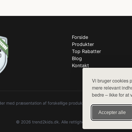
Forside
Produkter
Top Rabatter
Blog
Kontakt
Vi bruger cookies p
mere relevant indho
bedre – ikke for at 
r med præsentation af forskellige produkter fra diverse webshops. De
Accepter alle
© 2026 trend2kids.dk. Alle rettigheder forbeholdes.