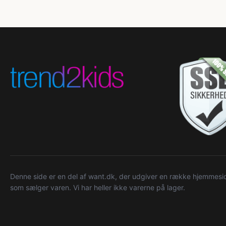
Denne side er en del af want.dk, der udgiver en række hjemmeside
som sælger varen. Vi har heller ikke varerne på lager.