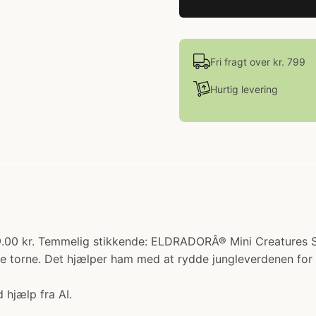
Fri fragt over kr. 799
Hurtig levering
 239.00 kr. Temmelig stikkende: ELDRADORÂ® Mini Creatur
torne. Det hjælper ham med at rydde jungleverdenen for i
 hjælp fra AI.