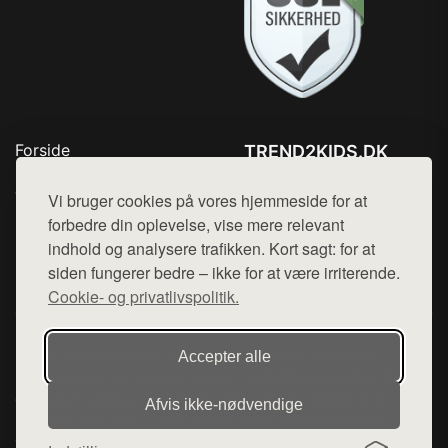
Forside
TREND2KIDS.DK
Produkter
Tlf. 78768672
Top Rabatter
Vi bruger cookies på vores hjemmeside for at
Mail:
hej@want.dk
Blog
forbedre din oplevelse, vise mere relevant
Kontakt
indhold og analysere trafikken. Kort sagt: for at
Cookie- og privatlivspolitik
siden fungerer bedre – ikke for at være irriterende.
Cookie- og privatlivspolitik.
Denne side er en del af want.dk, der udgiver en række
Accepter alle
hjemmesider med præsentation af forskellige produkter fra
diverse webshops. Der sælges ikke varer fra denne side - vi
Afvis ikke‑nødvendige
henviser til de shops, som sælger varen. Vi har heller ikke
varerne på lager.