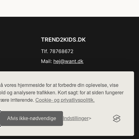
TREND2KIDS.DK
Tlf. 78768672
Mail:
hej@want.dk
Cookie- og privatlivspolitik
å vores hjemmeside for at forbedre din oplevelse, vise
ld og analysere trafikken. Kort sagt: for at siden fungerer
være irriterende.
Cookie- og privatlivspolitik.
r sælges ikke varer fra denne side - vi henviser til de shops,
Afvis ikke‑nødvendige
Indstillinger