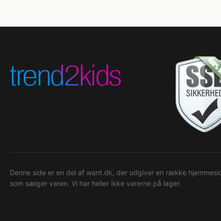
Denne side er en del af want.dk, der udgiver en række hjemmeside
som sælger varen. Vi har heller ikke varerne på lager.