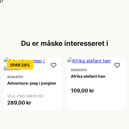
m?
Du er måske interesseret i
SPAR 28%
SCHLEICH
Afrika elefant han
SCHLEICH
Adventure-jeep i junglen
109,00 kr
VEJL. PRIS 399,00 KR
289,00 kr