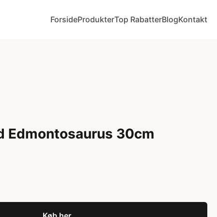
Forside
Produkter
Top Rabatter
Blog
Kontakt
ld Edmontosaurus 30cm
Køb her