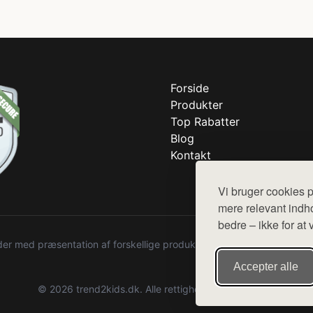
Forside
Produkter
Top Rabatter
Blog
Kontakt
Vi bruger cookies p
mere relevant indho
bedre – ikke for at 
r med præsentation af forskellige produkter fra diverse webshops. De
Accepter alle
© 2026 trend2kids.dk. Alle rettigheder forbeholdes.