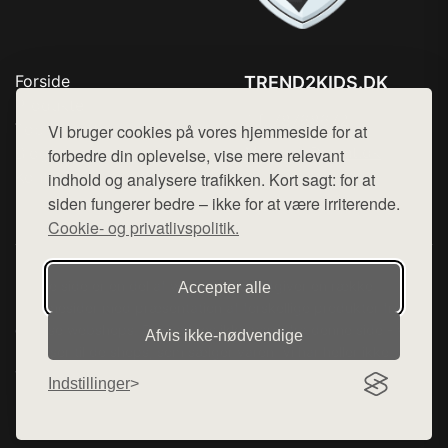
Forside
TREND2KIDS.DK
Produkter
Tlf. 78768672
Top Rabatter
Vi bruger cookies på vores hjemmeside for at
Mail:
hej@want.dk
Blog
forbedre din oplevelse, vise mere relevant
Kontakt
indhold og analysere trafikken. Kort sagt: for at
Cookie- og privatlivspolitik
siden fungerer bedre – ikke for at være irriterende.
Cookie- og privatlivspolitik.
Denne side er en del af want.dk, der udgiver en række
Accepter alle
hjemmesider med præsentation af forskellige produkter fra
diverse webshops. Der sælges ikke varer fra denne side - vi
Afvis ikke‑nødvendige
henviser til de shops, som sælger varen. Vi har heller ikke
varerne på lager.
Indstillinger
© 2026 trend2kids.dk. Alle rettigheder forbeholdes.