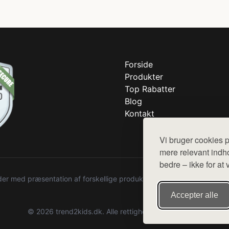
Forside
Produkter
Top Rabatter
Blog
Kontakt
Vi bruger cookies p
mere relevant indho
bedre – ikke for at 
r med præsentation af forskellige produkter fra diverse webshops. De
Accepter alle
© 2026 trend2kids.dk. Alle rettigheder forbeholdes.