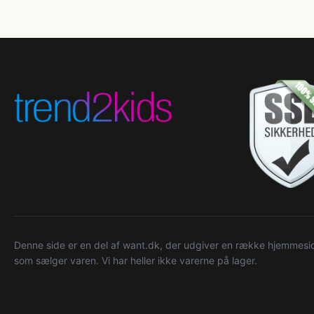
Denne side er en del af want.dk, der udgiver en række hjemmeside
som sælger varen. Vi har heller ikke varerne på lager.