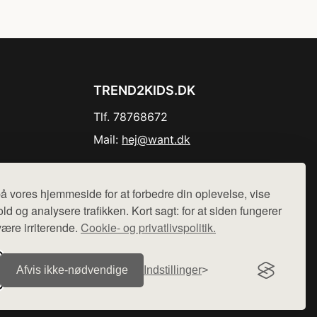
TREND2KIDS.DK
Tlf. 78768672
Mail:
hej@want.dk
Cookie- og privatlivspolitik
å vores hjemmeside for at forbedre din oplevelse, vise
ld og analysere trafikken. Kort sagt: for at siden fungerer
være irriterende.
Cookie- og privatlivspolitik.
r sælges ikke varer fra denne side - vi henviser til de shops,
Afvis ikke‑nødvendige
Indstillinger