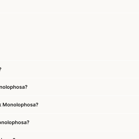
?
Monolophosa?
ack Monolophosa?
 Monolophosa?