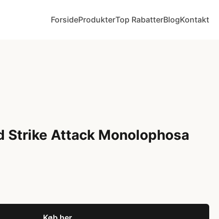
Forside
Produkter
Top Rabatter
Blog
Kontakt
d Strike Attack Monolophosa
Køb her