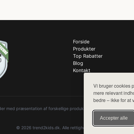
Forside
Produkter
Top Rabatter
Blog
Kontakt
Vi bruger cookies p
mere relevant indho
bedre – ikke for at 
r med præsentation af forskellige produkter fra diverse webshops. De
Accepter alle
© 2026 trend2kids.dk. Alle rettigheder forbeholdes.