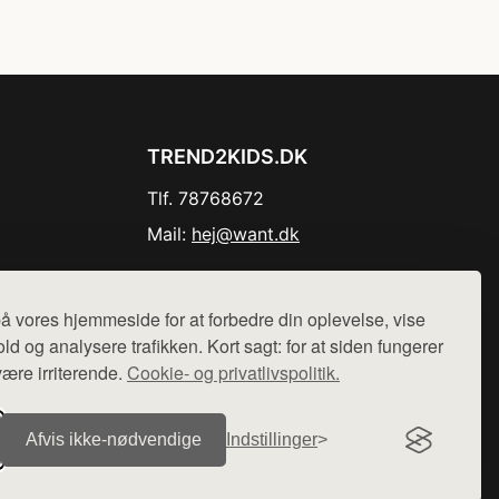
TREND2KIDS.DK
Tlf. 78768672
Mail:
hej@want.dk
Cookie- og privatlivspolitik
å vores hjemmeside for at forbedre din oplevelse, vise
ld og analysere trafikken. Kort sagt: for at siden fungerer
være irriterende.
Cookie- og privatlivspolitik.
r sælges ikke varer fra denne side - vi henviser til de shops,
Afvis ikke‑nødvendige
Indstillinger