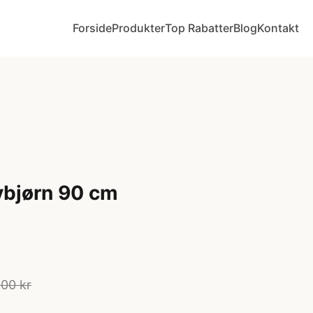
Forside
Produkter
Top Rabatter
Blog
Kontakt
bjørn 90 cm
00 kr