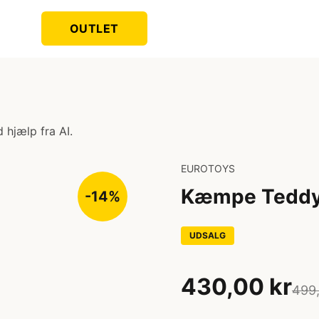
OUTLET
 hjælp fra AI.
EUROTOYS
Kæmpe Teddy
-14%
UDSALG
430,00 kr
499,