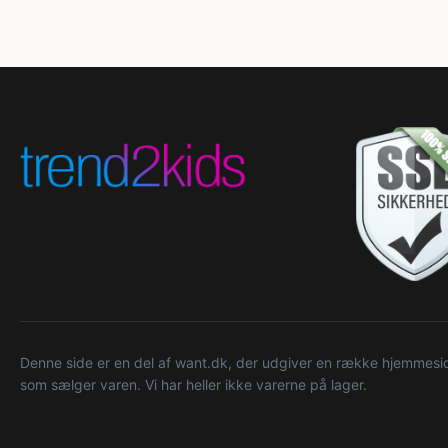
Denne side er en del af want.dk, der udgiver en række hjemmeside
som sælger varen. Vi har heller ikke varerne på lager.