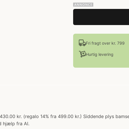
Fri fragt over kr. 799
Hurtig levering
430.00 kr. (regalo 14% fra 499.00 kr.) Siddende plys bams
 hjælp fra AI.