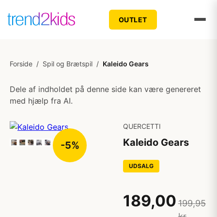
OUTLET
Forside
/
Spil og Brætspil
/
Kaleido Gears
Dele af indholdet på denne side kan være genereret
med hjælp fra AI.
QUERCETTI
Kaleido Gears
-5%
UDSALG
189,00
199,95
kr