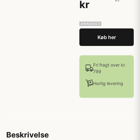
kr
Køb her
Fri fragt over kr.
799
Hurtig levering
Beskrivelse