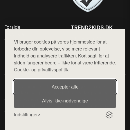
Forside
TREND2KIDS.DK
Produkter
Tlf. 78768672
Top Rabatter
Vi bruger cookies på vores hjemmeside for at
Mail:
hej@want.dk
Blog
forbedre din oplevelse, vise mere relevant
Kontakt
indhold og analysere trafikken. Kort sagt: for at
Cookie- og privatlivspolitik
siden fungerer bedre – ikke for at være irriterende.
Cookie- og privatlivspolitik.
Denne side er en del af want.dk, der udgiver en række
Accepter alle
hjemmesider med præsentation af forskellige produkter fra
diverse webshops. Der sælges ikke varer fra denne side - vi
Afvis ikke‑nødvendige
henviser til de shops, som sælger varen. Vi har heller ikke
varerne på lager.
Indstillinger
© 2026 trend2kids.dk. Alle rettigheder forbeholdes.