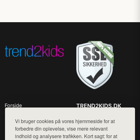
Forside
TREND2KIDS.DK
Produkter
Tlf. 78768672
Top Rabatter
Vi bruger cookies på vores hjemmeside for at
Mail:
hej@want.dk
Blog
forbedre din oplevelse, vise mere relevant
Kontakt
indhold og analysere trafikken. Kort sagt: for at