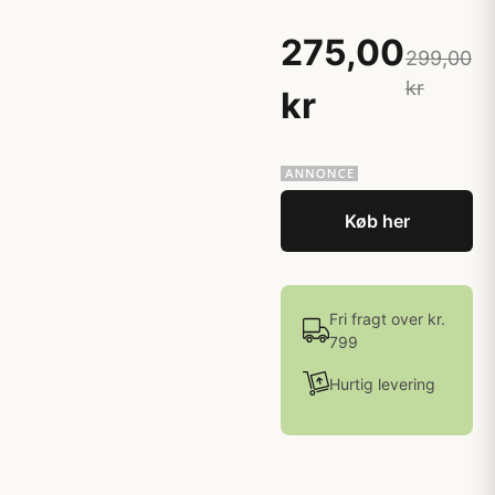
275,00
299,00
kr
kr
Køb her
Fri fragt over kr.
799
Hurtig levering