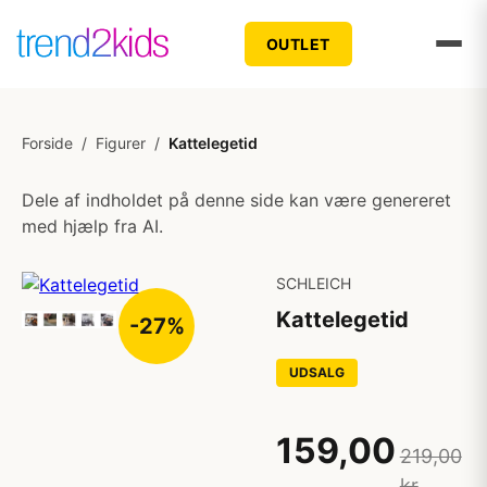
OUTLET
Forside
/
Figurer
/
Kattelegetid
Dele af indholdet på denne side kan være genereret
med hjælp fra AI.
SCHLEICH
Kattelegetid
-27%
UDSALG
159,00
219,00
kr