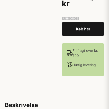
kr
Køb her
Fri fragt over kr.
799
Hurtig levering
Beskrivelse