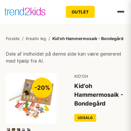
OUTLET
Forside
/
Kreativ leg
/
Kid'oh Hammermosaik - Bondegård
Dele af indholdet på denne side kan være genereret
med hjælp fra AI.
KID'OH
Kid'oh
-20%
Hammermosaik -
Bondegård
UDSALG