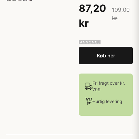
87,20
109,00
kr
kr
Køb her
Fri fragt over kr.
799
Hurtig levering