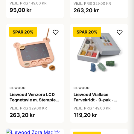
Dove Blue Multi Mix
VEJL. PRIS 149,00 KR
VEJL. PRIS 329,00 KR
95,00 kr
263,20 kr
SPAR 20%
SPAR 20%
LIEWOOD
LIEWOOD
Liewood Venzora LCD
Liewood Wallace
Tegnetavle m. Stempler -
Farvekridt - 9-pak -
Pale Tuscany Multi Mix
Yellow Mellow Multi Mix
VEJL. PRIS 329,00 KR
VEJL. PRIS 149,00 KR
263,20 kr
119,20 kr