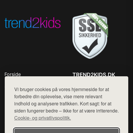
Forside
TREND2KIDS.DK
Produkter
Tlf. 78768672
Top Rabatter
Vi bruger cookies på vores hjemmeside for at
Mail:
hej@want.dk
Blog
forbedre din oplevelse, vise mere relevant
Kontakt
indhold og analysere trafikken. Kort sagt: for at
Cookie- og privatlivspolitik
siden fungerer bedre – ikke for at være irriterende.
Cookie- og privatlivspolitik.