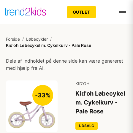
OUTLET
Forside
/
Løbecykler
/
Kid'oh Løbecykel m. Cykelkurv - Pale Rose
Dele af indholdet på denne side kan være genereret
med hjælp fra AI.
KID'OH
Kid'oh Løbecykel
-33%
m. Cykelkurv -
Pale Rose
UDSALG