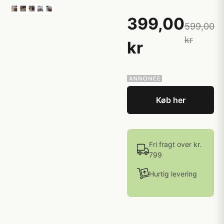
399,00
599,00
kr
kr
Køb her
Fri fragt over kr.
799
Hurtig levering