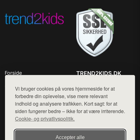
Forside
TREND2KIDS.DK
Produkter
Tlf. 78768672
Top Rabatter
Vi bruger cookies på vores hjemmeside for at
Mail:
hej@want.dk
Blog
forbedre din oplevelse, vise mere relevant
Kontakt
indhold og analysere trafikken. Kort sagt: for at
Cookie- og privatlivspolitik
siden fungerer bedre – ikke for at være irriterende.
Cookie- og privatlivspolitik.
Denne side er en del af want.dk, der udgiver en række
Accepter alle