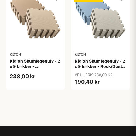
KID'OH
KID'OH
Kid'oh Skumlegegulv - 2
Kid'oh Skumlegegulv - 2
x 9 brikker -
x 9 brikker - Rock/Dusty
Nougat/Sand
Blue
VEJL. PRIS 238,00 KR
238,00 kr
190,40 kr