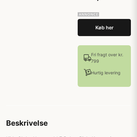
Køb her
Fri fragt over kr.
799
Hurtig levering
Beskrivelse