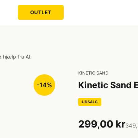
OUTLET
 hjælp fra AI.
KINETIC SAND
Kinetic Sand 
-14%
UDSALG
299,00 kr
349,