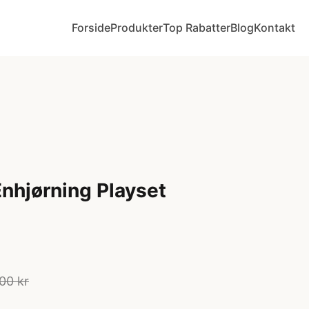
Forside
Produkter
Top Rabatter
Blog
Kontakt
Enhjørning Playset
00 kr