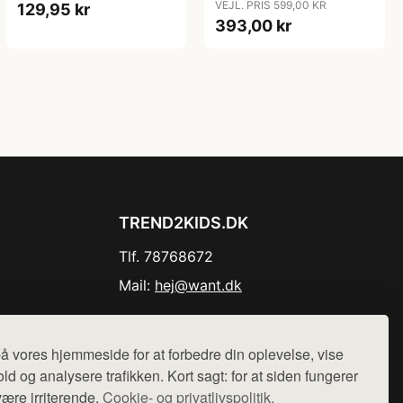
VEJL. PRIS 599,00 KR
129,95 kr
393,00 kr
TREND2KIDS.DK
Tlf. 78768672
Mail:
hej@want.dk
Cookie- og privatlivspolitik
å vores hjemmeside for at forbedre din oplevelse, vise
ld og analysere trafikken. Kort sagt: for at siden fungerer
være irriterende.
Cookie- og privatlivspolitik.