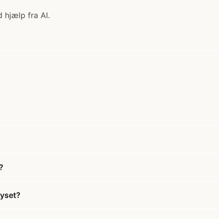
 hjælp fra AI.
?
ayset?