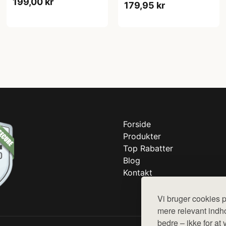
199,00 kr
179,95 kr
Forside
Produkter
Top Rabatter
Blog
Kontakt
Vi bruger cookies p
mere relevant indho
bedre – ikke for at 