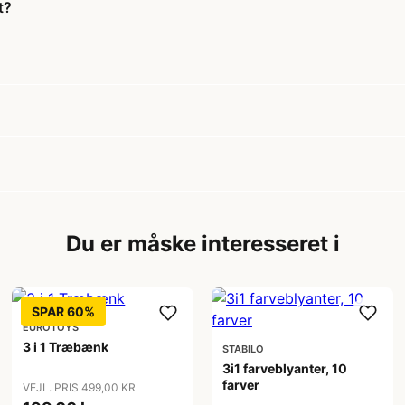
t?
Du er måske interesseret i
SPAR 60%
EUROTOYS
3 i 1 Træbænk
STABILO
3i1 farveblyanter, 10
farver
VEJL. PRIS 499,00 KR