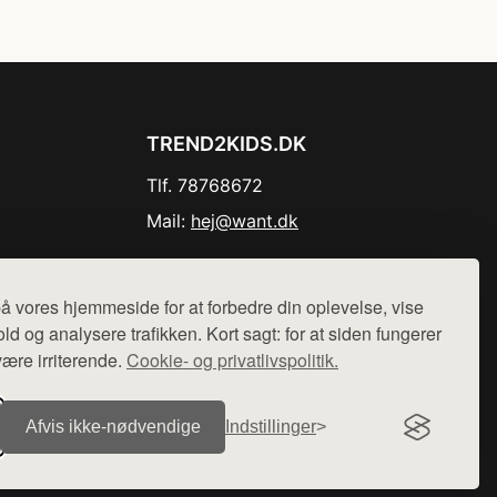
TREND2KIDS.DK
Tlf. 78768672
Mail:
hej@want.dk
Cookie- og privatlivspolitik
å vores hjemmeside for at forbedre din oplevelse, vise
ld og analysere trafikken. Kort sagt: for at siden fungerer
være irriterende.
Cookie- og privatlivspolitik.
r sælges ikke varer fra denne side - vi henviser til de shops,
Afvis ikke‑nødvendige
Indstillinger