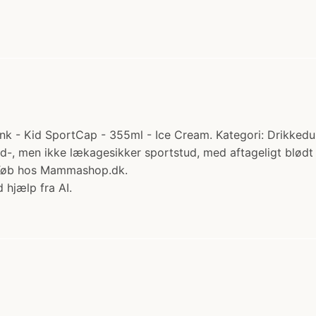
 - Kid SportCap - 355ml - Ice Cream. Kategori: Drikkedunke
ild-, men ikke lækagesikker sportstud, med aftageligt blø
ta Køb hos Mammashop.dk.
 hjælp fra AI.