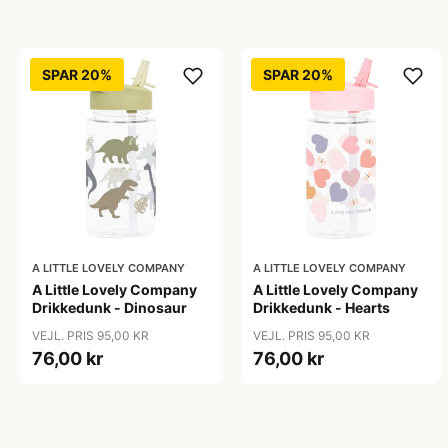
SPAR 20%
SPAR 20%
A LITTLE LOVELY COMPANY
A LITTLE LOVELY COMPANY
A Little Lovely Company
A Little Lovely Company
Drikkedunk - Dinosaur
Drikkedunk - Hearts
VEJL. PRIS 95,00 KR
VEJL. PRIS 95,00 KR
76,00 kr
76,00 kr