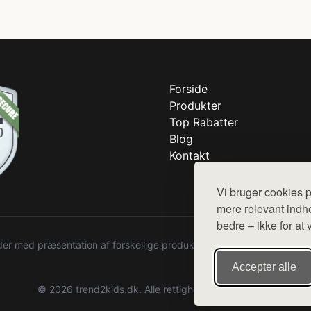
Forside
Produkter
Top Rabatter
Blog
Kontakt
Vi bruger cookies p
mere relevant indho
bedre – ikke for at 
r med præsentation af forskellige produkter fra diverse webshops. De
Accepter alle
© 2026 trend2kids.dk. Alle rettigheder forbeholdes.