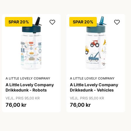
SPAR 20%
SPAR 20%
A LITTLE LOVELY COMPANY
A LITTLE LOVELY COMPANY
A Little Lovely Company
A Little Lovely Company
Drikkedunk - Robots
Drikkedunk - Vehicles
VEJL. PRIS 95,00 KR
VEJL. PRIS 95,00 KR
76,00 kr
76,00 kr