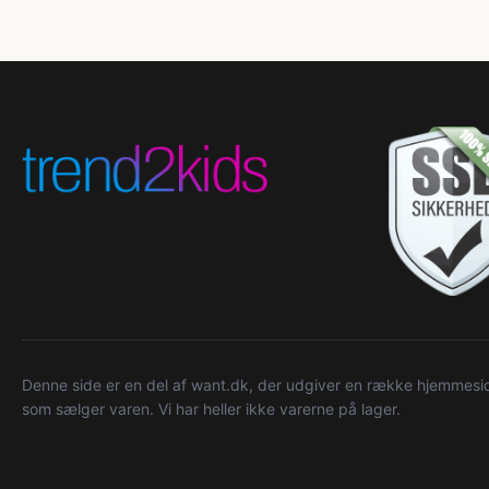
Denne side er en del af want.dk, der udgiver en række hjemmeside
som sælger varen. Vi har heller ikke varerne på lager.