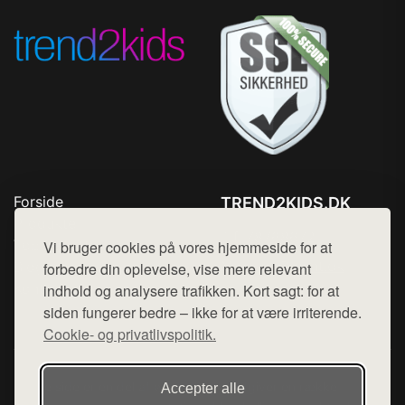
Forside
TREND2KIDS.DK
Produkter
Tlf. 78768672
Top Rabatter
Vi bruger cookies på vores hjemmeside for at
Mail:
hej@want.dk
Blog
forbedre din oplevelse, vise mere relevant
Kontakt
indhold og analysere trafikken. Kort sagt: for at
Cookie- og privatlivspolitik
siden fungerer bedre – ikke for at være irriterende.
Cookie- og privatlivspolitik.
Denne side er en del af want.dk, der udgiver en række
Accepter alle