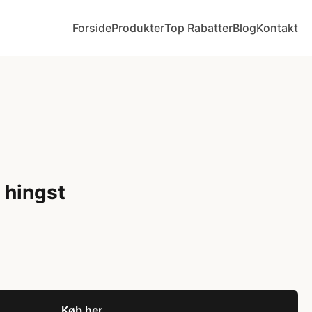
Forside
Produkter
Top Rabatter
Blog
Kontakt
 hingst
Køb her