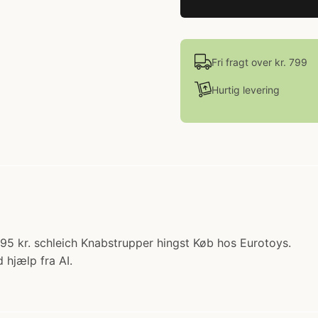
Fri fragt over kr. 799
Hurtig levering
9.95 kr. schleich Knabstrupper hingst Køb hos Eurotoys.
 hjælp fra AI.