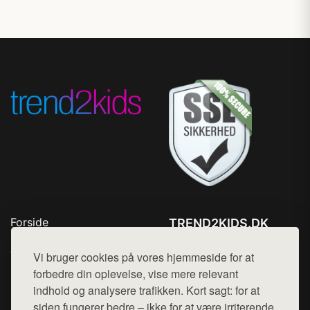
Forside
TREND2KIDS.DK
Produkter
Tlf. 78768672
Top Rabatter
Vi bruger cookies på vores hjemmeside for at
Mail:
hej@want.dk
Blog
forbedre din oplevelse, vise mere relevant
Kontakt
indhold og analysere trafikken. Kort sagt: for at
Cookie- og privatlivspolitik
siden fungerer bedre – ikke for at være irriterende.