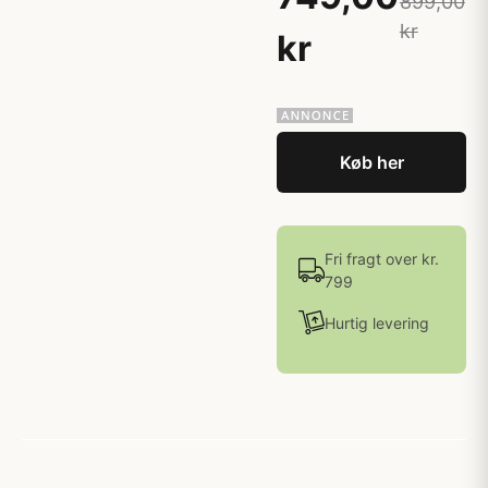
899,00
kr
kr
Køb her
Fri fragt over kr.
799
Hurtig levering