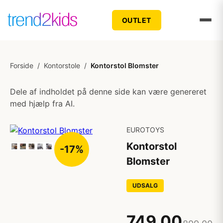
OUTLET
Forside
/
Kontorstole
/
Kontorstol Blomster
Dele af indholdet på denne side kan være genereret
med hjælp fra AI.
EUROTOYS
Kontorstol
-17%
Blomster
UDSALG
749,00