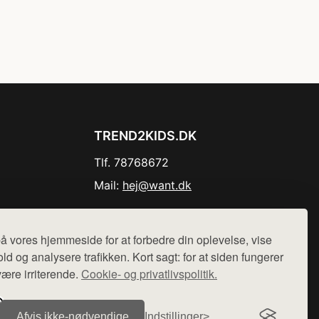
TREND2KIDS.DK
Tlf. 78768672
Mail:
hej@want.dk
Cookie- og privatlivspolitik
å vores hjemmeside for at forbedre din oplevelse, vise
ld og analysere trafikken. Kort sagt: for at siden fungerer
være irriterende.
Cookie- og privatlivspolitik.
r sælges ikke varer fra denne side - vi henviser til de shops,
Afvis ikke‑nødvendige
Indstillinger