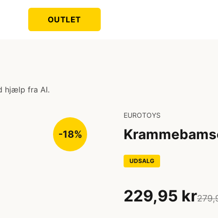
OUTLET
 hjælp fra AI.
EUROTOYS
Krammebamse
-18%
UDSALG
229,95 kr
279,