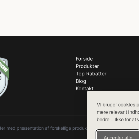
Forside
Produkter
Top Rabatter
Blog
Kontakt
Vi bruger cookies p
mere relevant indho
bedre – ikke for at 
r med præsentation af forskellige produkter fra diverse webshops. De
Accepter alle