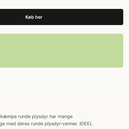
Køb her
se kæmpe runde plysdyr har mange
lege med deres runde plysdyr-venner. IDEEL