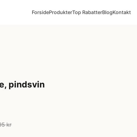
Forside
Produkter
Top Rabatter
Blog
Kontakt
, pindsvin
95 kr