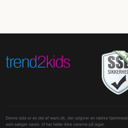
Denne side er en del af want.dk, der udgiver en række hjemmeside
som sælger varen. Vi har heller ikke varerne på lager.