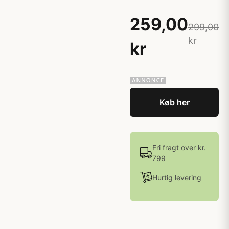
259,00
299,00
kr
kr
Køb her
Fri fragt over kr.
799
Hurtig levering