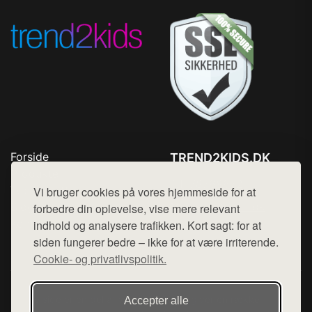
Forside
TREND2KIDS.DK
Produkter
Tlf. 78768672
Top Rabatter
Vi bruger cookies på vores hjemmeside for at
Mail:
hej@want.dk
Blog
forbedre din oplevelse, vise mere relevant
Kontakt
indhold og analysere trafikken. Kort sagt: for at
Cookie- og privatlivspolitik
siden fungerer bedre – ikke for at være irriterende.
Cookie- og privatlivspolitik.
Denne side er en del af want.dk, der udgiver en række
Accepter alle