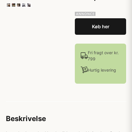
Køb her
Fri fragt over kr.
799
Hurtig levering
Beskrivelse