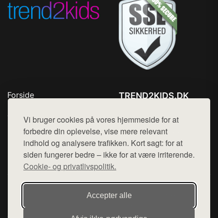
Forside
TREND2KIDS.DK
Produkter
Tlf. 78768672
Top Rabatter
Vi bruger cookies på vores hjemmeside for at
Mail:
hej@want.dk
Blog
forbedre din oplevelse, vise mere relevant
Kontakt
indhold og analysere trafikken. Kort sagt: for at
Cookie- og privatlivspolitik
siden fungerer bedre – ikke for at være irriterende.
Cookie- og privatlivspolitik.
Denne side er en del af want.dk, der udgiver en række
Accepter alle
hjemmesider med præsentation af forskellige produkter fra
diverse webshops. Der sælges ikke varer fra denne side - vi