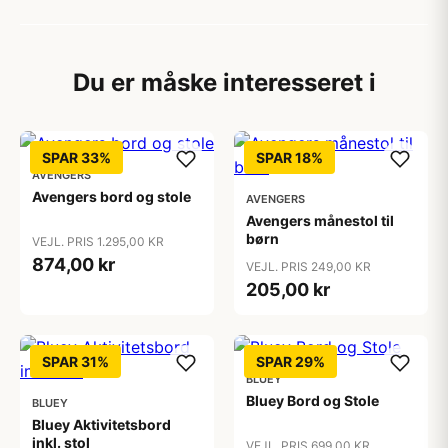
Du er måske interesseret i
SPAR 33%
SPAR 18%
AVENGERS
Avengers bord og stole
AVENGERS
Avengers månestol til
børn
VEJL. PRIS 1.295,00 KR
874,00 kr
VEJL. PRIS 249,00 KR
205,00 kr
SPAR 31%
SPAR 29%
BLUEY
Bluey Bord og Stole
BLUEY
Bluey Aktivitetsbord
inkl. stol
VEJL. PRIS 699,00 KR