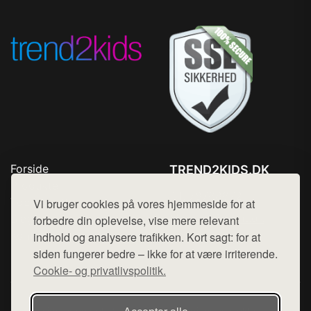
Forside
TREND2KIDS.DK
Produkter
Tlf. 78768672
Top Rabatter
Vi bruger cookies på vores hjemmeside for at
Mail:
hej@want.dk
Blog
forbedre din oplevelse, vise mere relevant
Kontakt
indhold og analysere trafikken. Kort sagt: for at
Cookie- og privatlivspolitik
siden fungerer bedre – ikke for at være irriterende.
Cookie- og privatlivspolitik.
Denne side er en del af want.dk, der udgiver en række