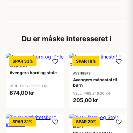
Du er måske interesseret i
SPAR 33%
SPAR 18%
AVENGERS
Avengers bord og stole
AVENGERS
Avengers månestol til
børn
VEJL. PRIS 1.295,00 KR
874,00 kr
VEJL. PRIS 249,00 KR
205,00 kr
SPAR 31%
SPAR 29%
BLUEY