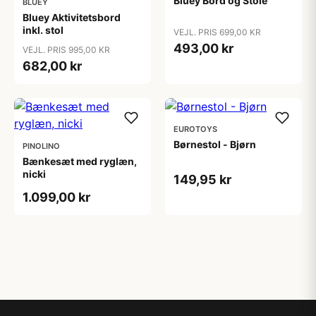
Bluey Bord og Stole
BLUEY
Bluey Aktivitetsbord
inkl. stol
VEJL. PRIS 699,00 KR
493,00 kr
VEJL. PRIS 995,00 KR
682,00 kr
EUROTOYS
Børnestol - Bjørn
PINOLINO
Bænkesæt med ryglæn,
nicki
149,95 kr
1.099,00 kr