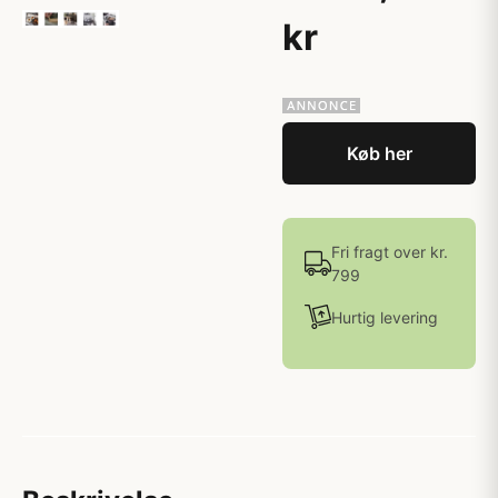
kr
Køb her
Fri fragt over kr.
799
Hurtig levering