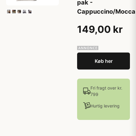
pak -
Cappuccino/Mocca
149,00 kr
Køb her
Fri fragt over kr.
799
Hurtig levering