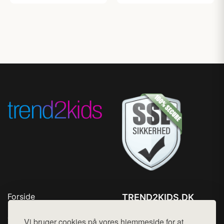
Forside
TREND2KIDS.DK
Produkter
Tlf. 78768672
Top Rabatter
Vi bruger cookies på vores hjemmeside for at