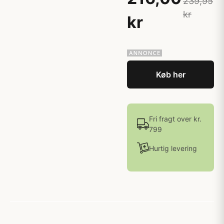
239,95
kr
kr
Køb her
Fri fragt over kr.
799
Hurtig levering