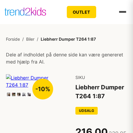
OUTLET
Forside
/
Biler
/
Liebherr Dumper T264 1:87
Dele af indholdet på denne side kan være genereret
med hjælp fra AI.
SIKU
Liebherr Dumper
-10%
T264 1:87
UDSALG
216,00