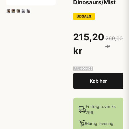
Dinosaurs/Mist
UDSALG
215,20
269,00
kr
kr
Køb her
Fri fragt over kr.
799
Hurtig levering