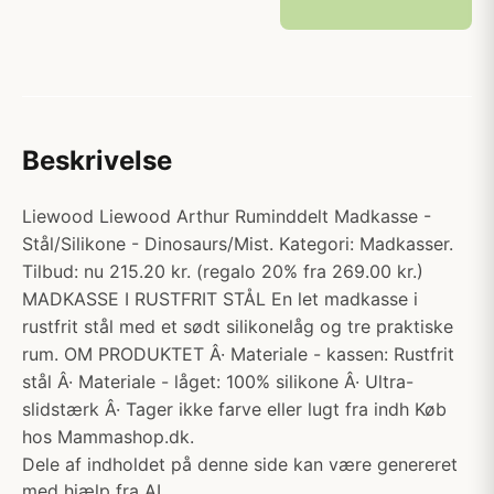
Beskrivelse
Liewood Liewood Arthur Ruminddelt Madkasse -
Stål/Silikone - Dinosaurs/Mist. Kategori: Madkasser.
Tilbud: nu 215.20 kr. (regalo 20% fra 269.00 kr.)
MADKASSE I RUSTFRIT STÅL En let madkasse i
rustfrit stål med et sødt silikonelåg og tre praktiske
rum. OM PRODUKTET Â· Materiale - kassen: Rustfrit
stål Â· Materiale - låget: 100% silikone Â· Ultra-
slidstærk Â· Tager ikke farve eller lugt fra indh Køb
hos Mammashop.dk.
Dele af indholdet på denne side kan være genereret
med hjælp fra AI.