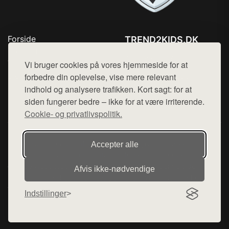
Forside
TREND2KIDS.DK
Produkter
Tlf. 78768672
Top Rabatter
Vi bruger cookies på vores hjemmeside for at
Mail:
hej@want.dk
Blog
forbedre din oplevelse, vise mere relevant
Kontakt
indhold og analysere trafikken. Kort sagt: for at
Cookie- og privatlivspolitik
siden fungerer bedre – ikke for at være irriterende.
Cookie- og privatlivspolitik.
Denne side er en del af want.dk, der udgiver en række
Accepter alle
hjemmesider med præsentation af forskellige produkter fra
diverse webshops. Der sælges ikke varer fra denne side - vi
Afvis ikke‑nødvendige
henviser til de shops, som sælger varen. Vi har heller ikke
varerne på lager.
Indstillinger
© 2026 trend2kids.dk. Alle rettigheder forbeholdes.