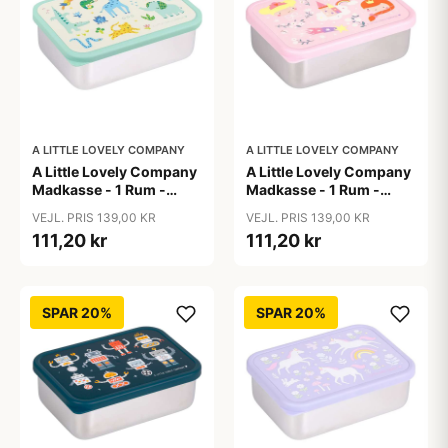
A LITTLE LOVELY COMPANY
A LITTLE LOVELY COMPANY
A Little Lovely Company
A Little Lovely Company
Madkasse - 1 Rum -
Madkasse - 1 Rum -
Rustfri Stål m. PP Låg -
Rustfri Stål m. PP Låg -
VEJL. PRIS 139,00 KR
VEJL. PRIS 139,00 KR
Jungle
Princesses
111,20 kr
111,20 kr
SPAR 20%
SPAR 20%