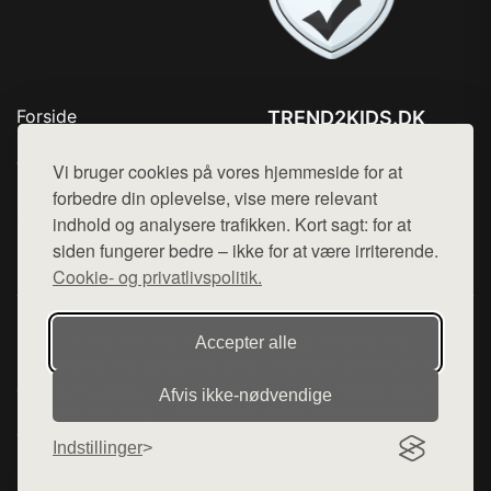
Forside
TREND2KIDS.DK
Produkter
Tlf. 78768672
Top Rabatter
Vi bruger cookies på vores hjemmeside for at
Mail:
hej@want.dk
Blog
forbedre din oplevelse, vise mere relevant
Kontakt
indhold og analysere trafikken. Kort sagt: for at
Cookie- og privatlivspolitik
siden fungerer bedre – ikke for at være irriterende.
Cookie- og privatlivspolitik.
Denne side er en del af want.dk, der udgiver en række
Accepter alle
hjemmesider med præsentation af forskellige produkter fra
diverse webshops. Der sælges ikke varer fra denne side - vi
Afvis ikke‑nødvendige
henviser til de shops, som sælger varen. Vi har heller ikke
varerne på lager.
Indstillinger
© 2026 trend2kids.dk. Alle rettigheder forbeholdes.