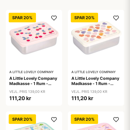
SPAR 20%
SPAR 20%
A LITTLE LOVELY COMPANY
A LITTLE LOVELY COMPANY
A Little Lovely Company
A Little Lovely Company
Madkasse - 1 Rum -
Madkasse - 1 Rum -
Rustfri Stål m. PP Låg -
Rustfri Stål m. PP Låg -
VEJL. PRIS 139,00 KR
VEJL. PRIS 139,00 KR
Cherries
Hearts
111,20 kr
111,20 kr
SPAR 20%
SPAR 20%