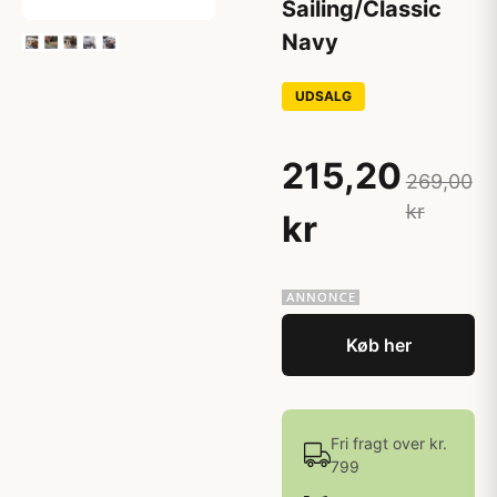
Sailing/Classic
Navy
UDSALG
215,20
269,00
kr
kr
Køb her
Fri fragt over kr.
799