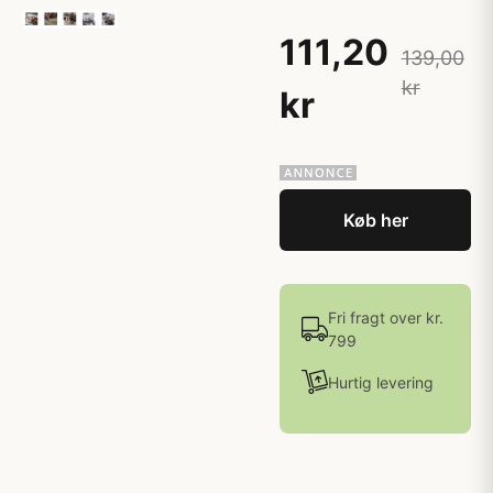
111,20
139,00
kr
kr
Køb her
Fri fragt over kr.
799
Hurtig levering