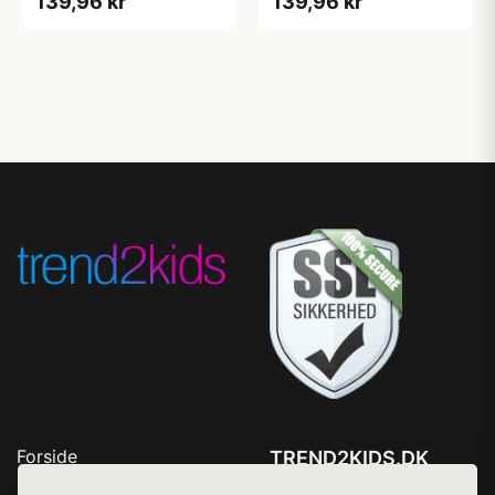
139,96 kr
139,96 kr
Forside
TREND2KIDS.DK
Produkter