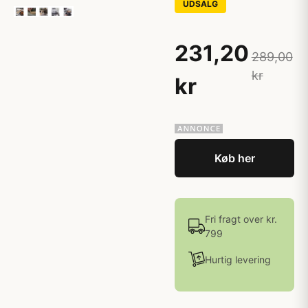
UDSALG
231,20
289,00
kr
kr
Køb her
Fri fragt over kr.
799
Hurtig levering