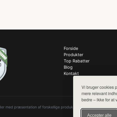
Forside
Produkter
Top Rabatter
Blog
Kontakt
Vi bruger cookies p
mere relevant indho
bedre – ikke for at 
r med præsentation af forskellige produkter fra diverse webshops. De
Accepter alle