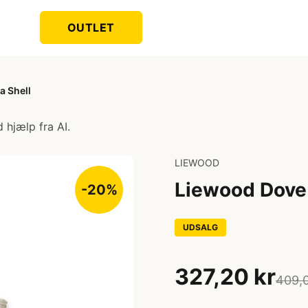
OUTLET
a Shell
 hjælp fra AI.
LIEWOOD
Liewood Dove 
-20%
UDSALG
327,20 kr
409,0