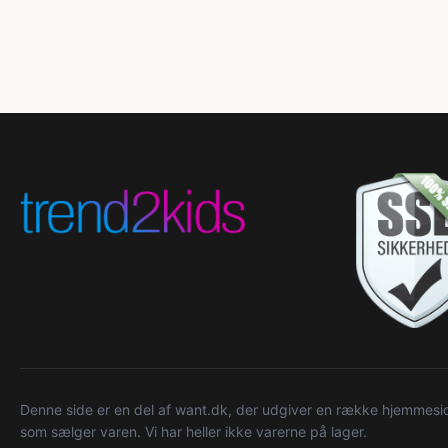
Denne side er en del af want.dk, der udgiver en række hjemmeside
som sælger varen. Vi har heller ikke varerne på lager.