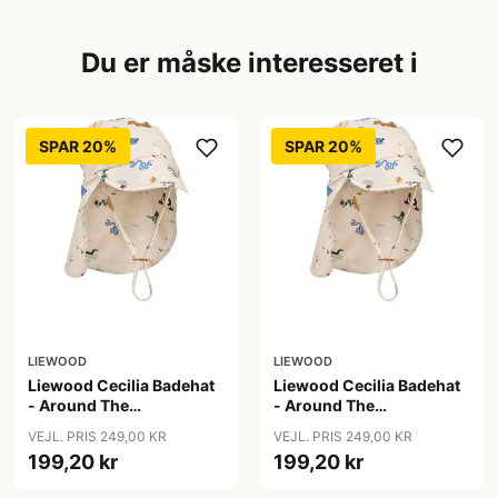
Du er måske interesseret i
SPAR 20%
SPAR 20%
LIEWOOD
LIEWOOD
Liewood Cecilia Badehat
Liewood Cecilia Badehat
- Around The
- Around The
World/Sandy
World/Sandy
VEJL. PRIS 249,00 KR
VEJL. PRIS 249,00 KR
199,20 kr
199,20 kr