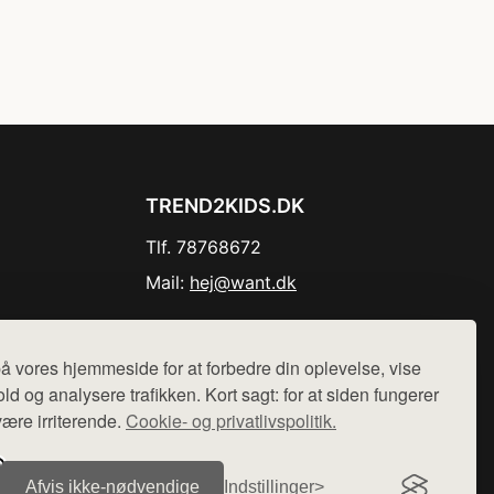
TREND2KIDS.DK
Tlf. 78768672
Mail:
hej@want.dk
Cookie- og privatlivspolitik
å vores hjemmeside for at forbedre din oplevelse, vise
ld og analysere trafikken. Kort sagt: for at siden fungerer
være irriterende.
Cookie- og privatlivspolitik.
r sælges ikke varer fra denne side - vi henviser til de shops,
Afvis ikke‑nødvendige
Indstillinger