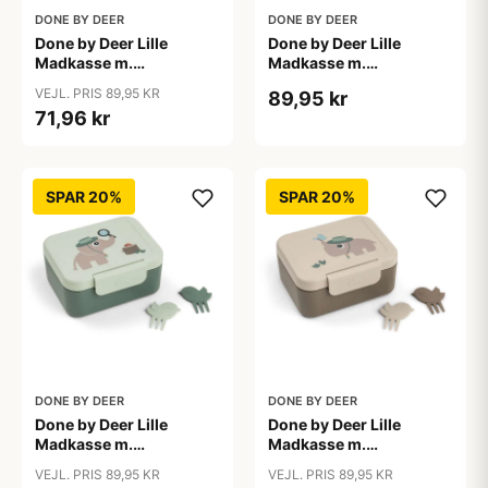
DONE BY DEER
DONE BY DEER
Done by Deer Lille
Done by Deer Lille
Madkasse m.
Madkasse m.
Snackpinde - Tiny Farm
Snackpinde - Tiny Farm
VEJL. PRIS 89,95 KR
89,95 kr
- Blå
- Pudder
71,96 kr
SPAR 20%
SPAR 20%
DONE BY DEER
DONE BY DEER
Done by Deer Lille
Done by Deer Lille
Madkasse m.
Madkasse m.
Snackpinde - Tiny Trails
Snackpinde - Tiny Trails
VEJL. PRIS 89,95 KR
VEJL. PRIS 89,95 KR
- Grøn
- Sand