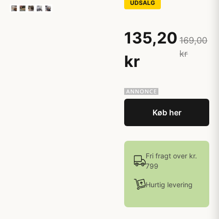
UDSALG
135,20
169,00
kr
kr
Køb her
Fri fragt over kr.
799
Hurtig levering