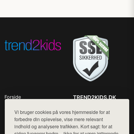
Forside
TREND2KIDS.DK
Produkter
Tlf. 78768672
Top Rabatter
Vi bruger cookies på vores hjemmeside for at
Mail:
hej@want.dk
Blog
forbedre din oplevelse, vise mere relevant
Kontakt
indhold og analysere trafikken. Kort sagt: for at
Cookie- og privatlivspolitik
siden fungerer bedre – ikke for at være irriterende.