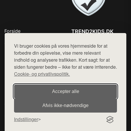
Forside
TREND2KIDS.DK
Produkter
Tlf. 78768672
Top Rabatter
Vi bruger cookies på vores hjemmeside for at
Mail:
hej@want.dk
Blog
forbedre din oplevelse, vise mere relevant
Kontakt
indhold og analysere trafikken. Kort sagt: for at
Cookie- og privatlivspolitik
siden fungerer bedre – ikke for at være irriterende.
Cookie- og privatlivspolitik.
Denne side er en del af want.dk, der udgiver en række
Accepter alle
hjemmesider med præsentation af forskellige produkter fra
diverse webshops. Der sælges ikke varer fra denne side - vi
Afvis ikke‑nødvendige
henviser til de shops, som sælger varen. Vi har heller ikke
varerne på lager.
Indstillinger
© 2026 trend2kids.dk. Alle rettigheder forbeholdes.