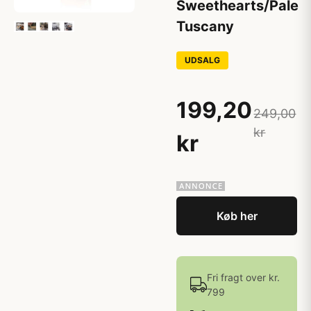
Sweethearts/Pale
Tuscany
UDSALG
199,20
249,00
kr
kr
Køb her
Fri fragt over kr.
799