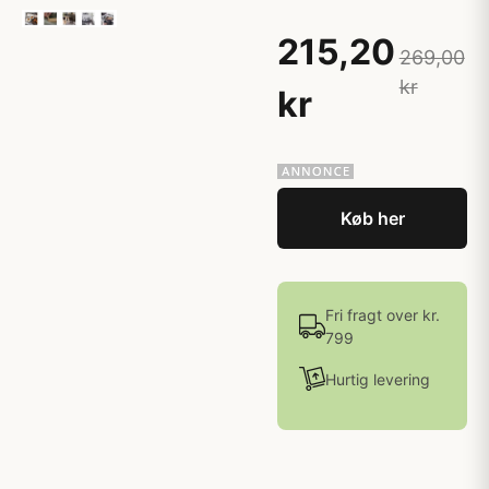
215,20
269,00
kr
kr
Køb her
Fri fragt over kr.
799
Hurtig levering