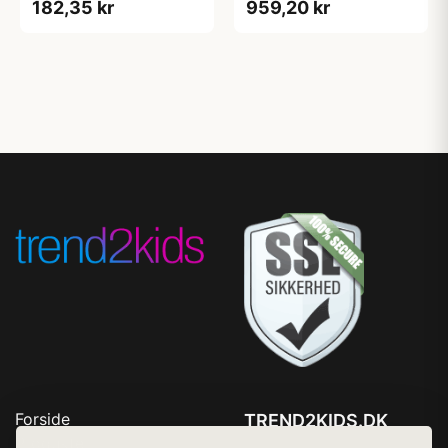
182,35 kr
959,20 kr
Forside
TREND2KIDS.DK
Produkter