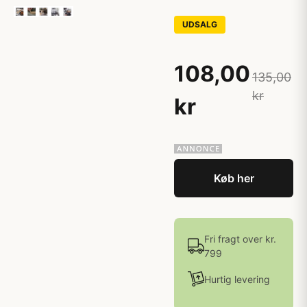
UDSALG
108,00
135,00
kr
kr
Køb her
Fri fragt over kr.
799
Hurtig levering