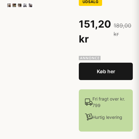
UDSALG
151,20
189,00
kr
kr
Køb her
Fri fragt over kr.
799
Hurtig levering