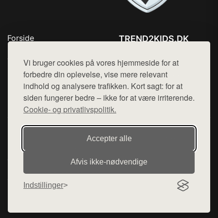
Forside
TREND2KIDS.DK
Produkter
Tlf. 78768672
Top Rabatter
Vi bruger cookies på vores hjemmeside for at
Mail:
hej@want.dk
Blog
forbedre din oplevelse, vise mere relevant
Kontakt
indhold og analysere trafikken. Kort sagt: for at
Cookie- og privatlivspolitik
siden fungerer bedre – ikke for at være irriterende.
Cookie- og privatlivspolitik.
Denne side er en del af want.dk, der udgiver en række
Accepter alle
hjemmesider med præsentation af forskellige produkter fra
diverse webshops. Der sælges ikke varer fra denne side - vi
Afvis ikke‑nødvendige
henviser til de shops, som sælger varen. Vi har heller ikke
varerne på lager.
Indstillinger
© 2026 trend2kids.dk. Alle rettigheder forbeholdes.