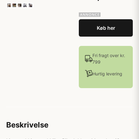
Køb her
Fri fragt over kr.
799
Hurtig levering
Beskrivelse