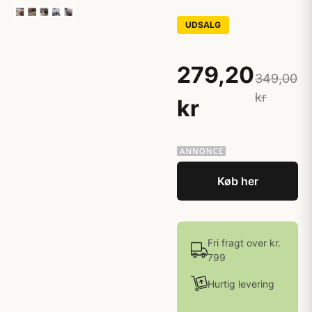
UDSALG
279,20
349,00
kr
kr
Køb her
Fri fragt over kr.
799
Hurtig levering