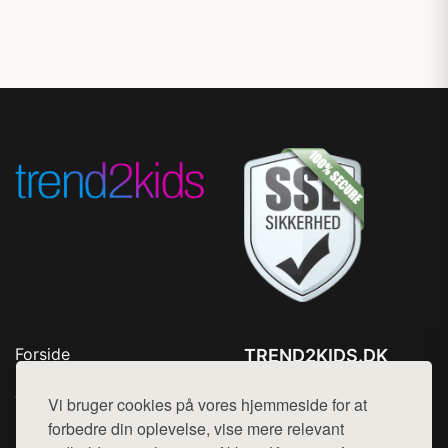
Forside
TREND2KIDS.DK
Produkter
Tlf. 78768672
Top Rabatter
Vi bruger cookies på vores hjemmeside for at
Mail:
hej@want.dk
Blog
forbedre din oplevelse, vise mere relevant