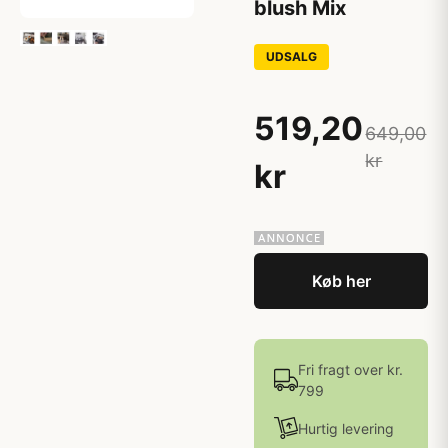
blush Mix
UDSALG
519,20
649,00
kr
kr
Køb her
Fri fragt over kr.
799
Hurtig levering