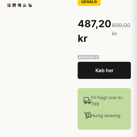
UDSALG
487,20
609,00
kr
kr
Køb her
Fri fragt over kr.
799
Hurtig levering