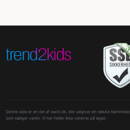
Denne side er en del af want.dk, der udgiver en række hjemmeside
som sælger varen. Vi har heller ikke varerne på lager.