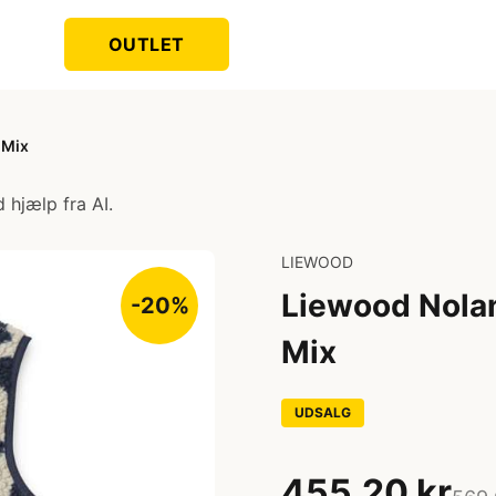
OUTLET
 Mix
 hjælp fra AI.
LIEWOOD
Liewood Nolan
-20%
Mix
UDSALG
455,20 kr