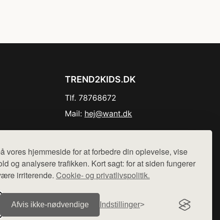
TREND2KIDS.DK
Tlf. 78768672
Mail:
hej@want.dk
Cookie- og privatlivspolitik
å vores hjemmeside for at forbedre din oplevelse, vise
ld og analysere trafikken. Kort sagt: for at siden fungerer
være irriterende.
Cookie- og privatlivspolitik.
r sælges ikke varer fra denne side - vi henviser til de shops,
Afvis ikke‑nødvendige
Indstillinger