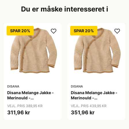
Du er måske interesseret i
SPAR 20%
SPAR 20%
DISANA
DISANA
Disana Melange Jakke -
Disana Melange Jakke -
Merinould -
Merinould -
Caramel/Natur
Caramel/Natur
VEJL. PRIS 389,95 KR
VEJL. PRIS 439,95 KR
311,96 kr
351,96 kr