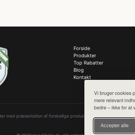
Forside
Produkter
Top Rabatter
Blog
Kontakt
Vi bruger cookies p
mere relevant indho
bedre – ikke for at 
r med præsentation af forskellige produkter fra diverse webshops. De
Accepter alle