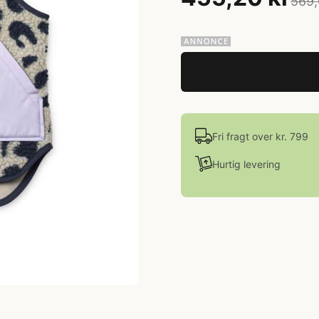
569,
Fri fragt over kr. 799
Hurtig levering