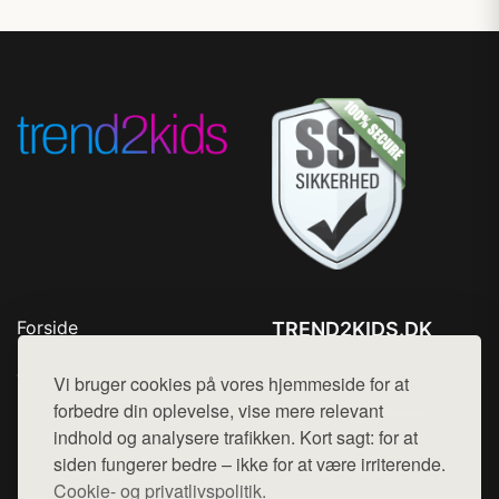
Forside
TREND2KIDS.DK
Produkter
Tlf. 78768672
Top Rabatter
Vi bruger cookies på vores hjemmeside for at
Mail:
hej@want.dk
Blog
forbedre din oplevelse, vise mere relevant
Kontakt
indhold og analysere trafikken. Kort sagt: for at
Cookie- og privatlivspolitik
siden fungerer bedre – ikke for at være irriterende.
Cookie- og privatlivspolitik.