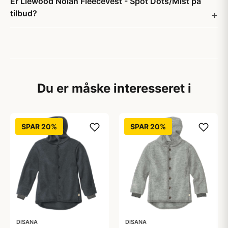
Er Liewood Nolan Fleecevest - Spot Dots/Mist på
tilbud?
Du er måske interesseret i
SPAR 20%
SPAR 20%
DISANA
DISANA