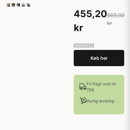
455,20
569,00
kr
kr
Køb her
Fri fragt over kr.
799
Hurtig levering