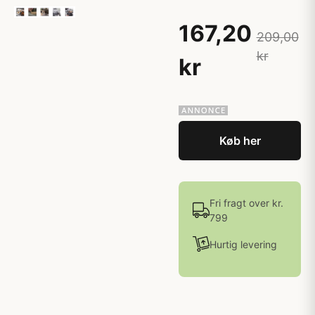
167,20
209,00
kr
kr
Køb her
Fri fragt over kr.
799
Hurtig levering