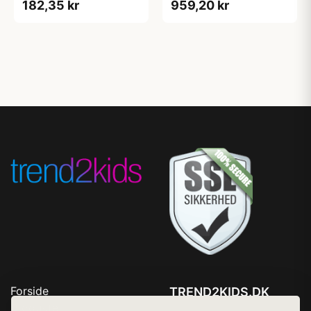
182,35 kr
959,20 kr
Forside
TREND2KIDS.DK
Produkter