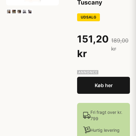
Tuscany
UDSALG
151,20
189,00
kr
kr
Køb her
Fri fragt over kr.
799
Hurtig levering