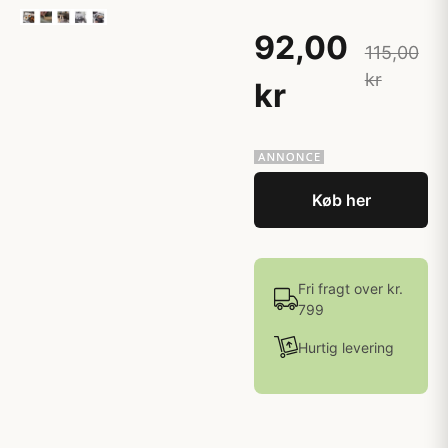
92,00
115,00
kr
kr
Køb her
Fri fragt over kr.
799
Hurtig levering