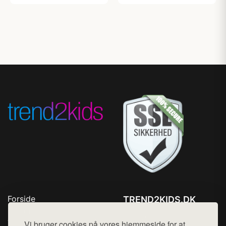
Forside
TREND2KIDS.DK
Produkter
Tlf. 78768672
Top Rabatter
Vi bruger cookies på vores hjemmeside for at