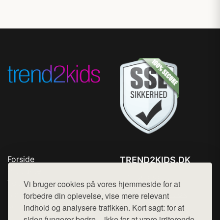
Forside
TREND2KIDS.DK
Produkter
Tlf. 78768672
Top Rabatter
Vi bruger cookies på vores hjemmeside for at
Mail:
hej@want.dk
Blog
forbedre din oplevelse, vise mere relevant
Kontakt
indhold og analysere trafikken. Kort sagt: for at
Cookie- og privatlivspolitik
siden fungerer bedre – ikke for at være irriterende.