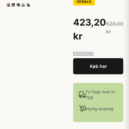
UDSALG
423,20
529,00
kr
kr
Køb her
Fri fragt over kr.
799
Hurtig levering