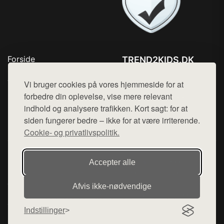
Forside
TREND2KIDS.DK
Produkter
Tlf. 78768672
Top Rabatter
Vi bruger cookies på vores hjemmeside for at
Mail:
hej@want.dk
Blog
forbedre din oplevelse, vise mere relevant
Kontakt
indhold og analysere trafikken. Kort sagt: for at
Cookie- og privatlivspolitik
siden fungerer bedre – ikke for at være irriterende.
Cookie- og privatlivspolitik.
Denne side er en del af want.dk, der udgiver en række
Accepter alle
hjemmesider med præsentation af forskellige produkter fra
diverse webshops. Der sælges ikke varer fra denne side - vi
Afvis ikke‑nødvendige
henviser til de shops, som sælger varen. Vi har heller ikke
varerne på lager.
Indstillinger