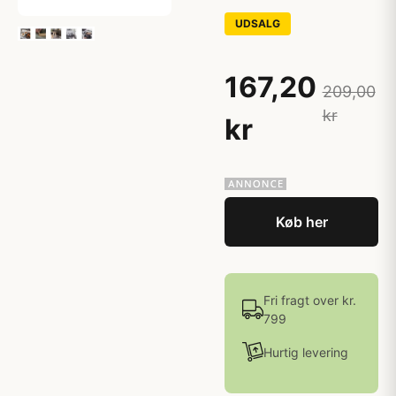
UDSALG
167,20
209,00
kr
kr
Køb her
Fri fragt over kr.
799
Hurtig levering